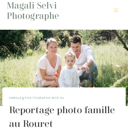
Magali Selvi
Aller
au
Photographe
contenu
FAMILLE
|
PHOTOGRAPHE NICE 06
Reportage photo famille
au Rouret