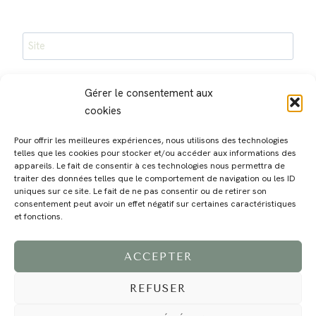
Site
Enregistrer mon nom, mon e-mail et mon site dans le
Gérer le consentement aux
navigateur pour mon prochain commentaire.
cookies
Pour offrir les meilleures expériences, nous utilisons des technologies
telles que les cookies pour stocker et/ou accéder aux informations des
appareils. Le fait de consentir à ces technologies nous permettra de
traiter des données telles que le comportement de navigation ou les ID
uniques sur ce site. Le fait de ne pas consentir ou de retirer son
consentement peut avoir un effet négatif sur certaines caractéristiques
MAGALI
PRESTATIONS
YOGA
VOYAGE
BLOG
CONTACT
et fonctions.
ACCEPTER
REFUSER