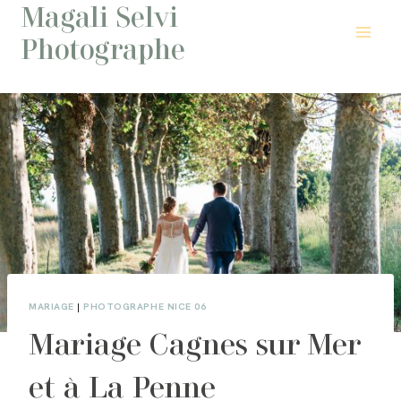
Magali Selvi
Aller
au
Photographe
contenu
MARIAGE
|
PHOTOGRAPHE NICE 06
Mariage Cagnes sur Mer
et à La Penne