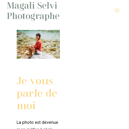
Magali Selvi
Aller
au
Photographe
contenu
Je vous
parle de
moi
La photo est devenue