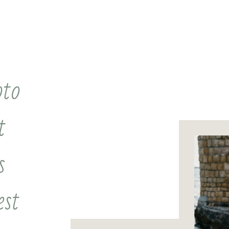
oto
t
s
est