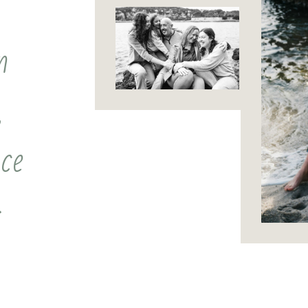
n
,
nce
»