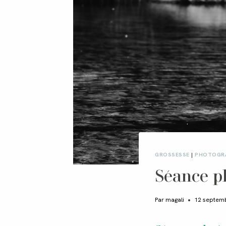
GROSSESSE
|
PHOTOGRA
Séance p
Par
magali
12 septem