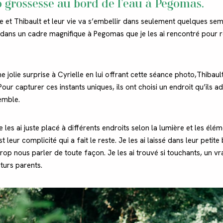
 grossesse au bord de l’eau à Pegomas.
lle et Thibault et leur vie va s’embellir dans seulement quelques se
t dans un cadre magnifique à Pegomas que je les ai rencontré pour r
e jolie surprise à Cyrielle en lui offrant cette séance photo,Thibault
our capturer ces instants uniques, ils ont choisi un endroit qu’ils ad
emble.
 je les ai juste placé à différents endroits selon la lumière et les élém
t leur complicité qui a fait le reste. Je les ai laissé dans leur petite 
op nous parler de toute façon. Je les ai trouvé si touchants, un vra
turs parents.