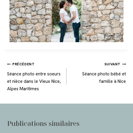
Navigation
PRÉCÉDENT
SUIVANT
de
Séance photo entre soeurs
Séance photo bébé et
l’article
et nièce dans le Vieux Nice,
famille à Nice
Alpes Maritimes
Publications similaires