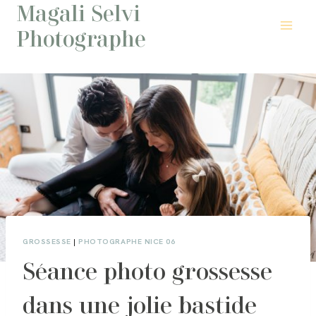
Magali Selvi
Aller
au
Photographe
contenu
GROSSESSE
|
PHOTOGRAPHE NICE 06
Séance photo grossesse
dans une jolie bastide