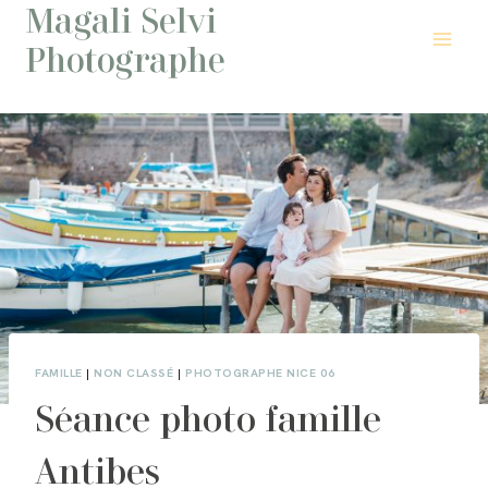
Magali Selvi
Aller
au
Photographe
contenu
FAMILLE
|
NON CLASSÉ
|
PHOTOGRAPHE NICE 06
Séance photo famille
Antibes