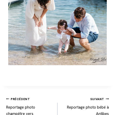
Navigation
PRÉCÉDENT
SUIVANT
de
Reportage photo
Reportage photo bébé à
l’article
champêtre vers
Antibes