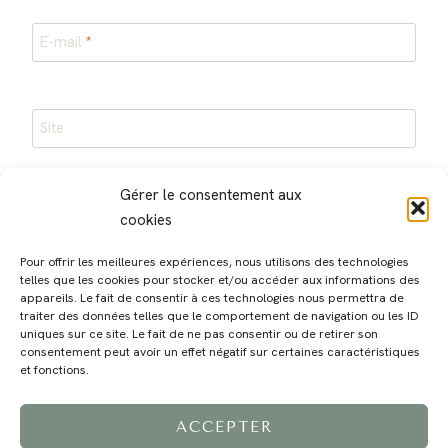
E-mail
*
Site
Enregistrer mon nom, mon e-mail et mon site dans le
Gérer le consentement aux
navigateur pour mon prochain commentaire.
cookies
Pour offrir les meilleures expériences, nous utilisons des technologies
telles que les cookies pour stocker et/ou accéder aux informations des
appareils. Le fait de consentir à ces technologies nous permettra de
traiter des données telles que le comportement de navigation ou les ID
uniques sur ce site. Le fait de ne pas consentir ou de retirer son
consentement peut avoir un effet négatif sur certaines caractéristiques
MAGALI
PRESTATIONS
YOGA
VOYAGE
BLOG
CONTACT
et fonctions.
ACCEPTER