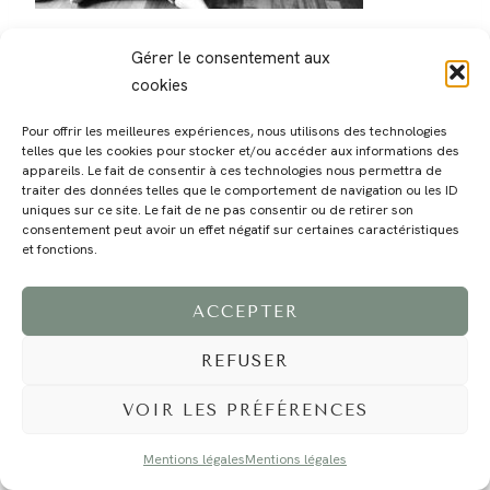
Gérer le consentement aux
cookies
Pour offrir les meilleures expériences, nous utilisons des technologies
telles que les cookies pour stocker et/ou accéder aux informations des
MAGALI
PRESTATIONS
YOGA
VOYAGE
BLOG
CONTACT
appareils. Le fait de consentir à ces technologies nous permettra de
traiter des données telles que le comportement de navigation ou les ID
uniques sur ce site. Le fait de ne pas consentir ou de retirer son
consentement peut avoir un effet négatif sur certaines caractéristiques
et fonctions.
ACCEPTER
REFUSER
©2024 EI Magali Selvi - Photographe Famille et Mariage - Nice - Côte d'Azur -
Mentions Légales
-
Tous droits réservés - Webdesign :
Caroline Liabot
- Hébergement :
Azur Média
VOIR LES PRÉFÉRENCES
Mentions légales
Mentions légales