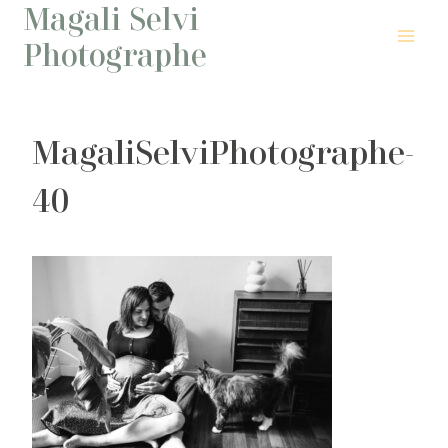
Magali Selvi
Aller
au
Photographe
contenu
MagaliSelviPhotographe-
40