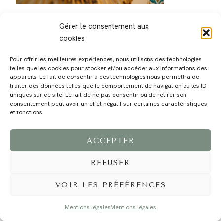
Gérer le consentement aux
cookies
Pour offrir les meilleures expériences, nous utilisons des technologies
telles que les cookies pour stocker et/ou accéder aux informations des
MAGALI
PRESTATIONS
YOGA
VOYAGE
BLOG
CONTACT
appareils. Le fait de consentir à ces technologies nous permettra de
traiter des données telles que le comportement de navigation ou les ID
uniques sur ce site. Le fait de ne pas consentir ou de retirer son
consentement peut avoir un effet négatif sur certaines caractéristiques
et fonctions.
ACCEPTER
REFUSER
©2024 EI Magali Selvi - Photographe Famille et Mariage - Nice - Côte d'Azur -
Mentions Légales
-
Tous droits réservés - Webdesign :
Caroline Liabot
- Hébergement :
Azur Média
VOIR LES PRÉFÉRENCES
Mentions légales
Mentions légales