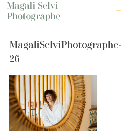
Magali Selvi
Aller
au
Photographe
contenu
MagaliSelviPhotographe-
26