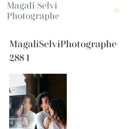
Magali Selvi
Aller
au
Photographe
contenu
MagaliSelviPhotographe-
288-1