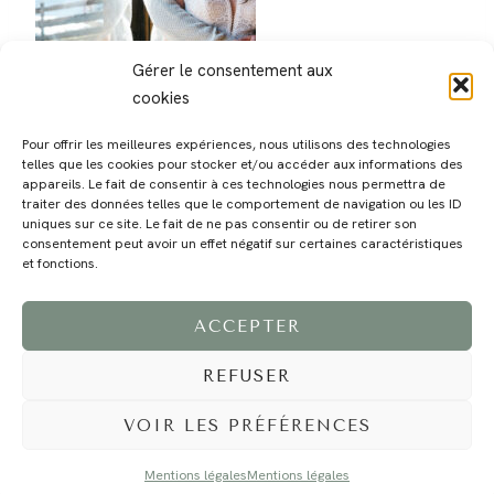
Gérer le consentement aux
cookies
Pour offrir les meilleures expériences, nous utilisons des technologies
telles que les cookies pour stocker et/ou accéder aux informations des
appareils. Le fait de consentir à ces technologies nous permettra de
traiter des données telles que le comportement de navigation ou les ID
uniques sur ce site. Le fait de ne pas consentir ou de retirer son
consentement peut avoir un effet négatif sur certaines caractéristiques
MAGALI
PRESTATIONS
YOGA
VOYAGE
BLOG
CONTACT
et fonctions.
ACCEPTER
REFUSER
VOIR LES PRÉFÉRENCES
Mentions légales
Mentions légales
©2024 EI Magali Selvi - Photographe Famille et Mariage - Nice - Côte d'Azur -
Mentions Légales
-
Tous droits réservés - Webdesign :
Caroline Liabot
- Hébergement :
Azur Média