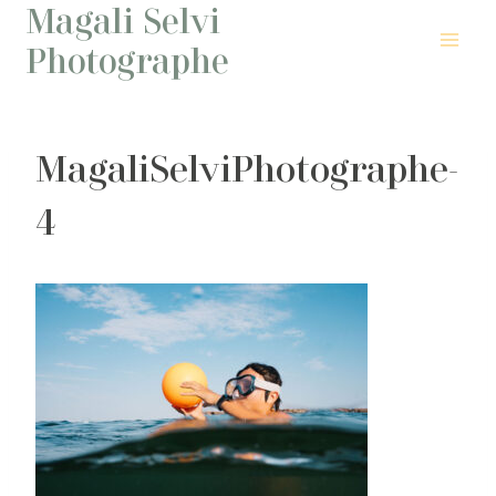
Magali Selvi
Aller
au
Photographe
contenu
MagaliSelviPhotographe-
4