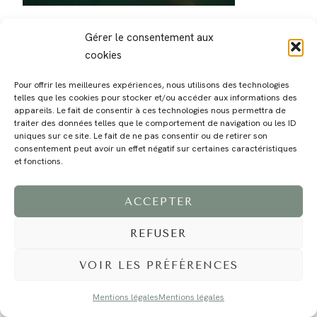
Gérer le consentement aux
cookies
Pour offrir les meilleures expériences, nous utilisons des technologies
telles que les cookies pour stocker et/ou accéder aux informations des
MAGALI
PRESTATIONS
YOGA
VOYAGE
BLOG
CONTACT
appareils. Le fait de consentir à ces technologies nous permettra de
traiter des données telles que le comportement de navigation ou les ID
uniques sur ce site. Le fait de ne pas consentir ou de retirer son
consentement peut avoir un effet négatif sur certaines caractéristiques
et fonctions.
ACCEPTER
REFUSER
©2024 EI Magali Selvi - Photographe Famille et Mariage - Nice - Côte d'Azur -
Mentions Légales
-
Tous droits réservés - Webdesign :
Caroline Liabot
- Hébergement :
Azur Média
VOIR LES PRÉFÉRENCES
Mentions légales
Mentions légales