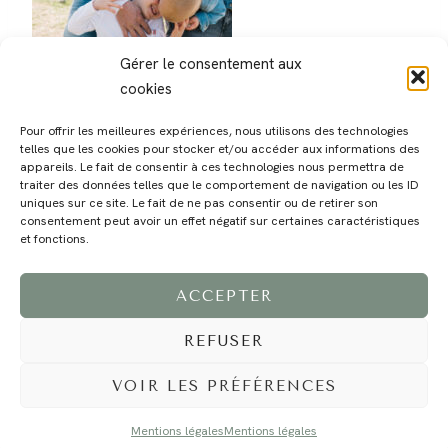
Gérer le consentement aux
cookies
Pour offrir les meilleures expériences, nous utilisons des technologies
telles que les cookies pour stocker et/ou accéder aux informations des
appareils. Le fait de consentir à ces technologies nous permettra de
traiter des données telles que le comportement de navigation ou les ID
uniques sur ce site. Le fait de ne pas consentir ou de retirer son
consentement peut avoir un effet négatif sur certaines caractéristiques
MAGALI
PRESTATIONS
YOGA
VOYAGE
BLOG
CONTACT
et fonctions.
ACCEPTER
REFUSER
VOIR LES PRÉFÉRENCES
Mentions légales
Mentions légales
©2024 EI Magali Selvi - Photographe Famille et Mariage - Nice - Côte d'Azur -
Mentions Légales
-
Tous droits réservés - Webdesign :
Caroline Liabot
- Hébergement :
Azur Média