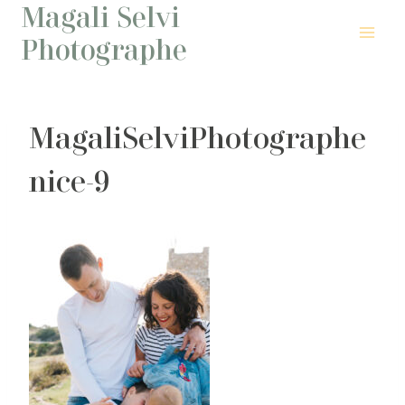
Magali Selvi
Aller
au
Photographe
contenu
MagaliSelviPhotographe
nice-9