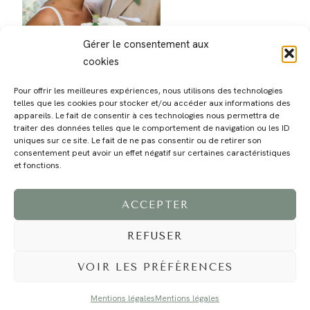
Gérer le consentement aux
cookies
Pour offrir les meilleures expériences, nous utilisons des technologies
telles que les cookies pour stocker et/ou accéder aux informations des
appareils. Le fait de consentir à ces technologies nous permettra de
traiter des données telles que le comportement de navigation ou les ID
uniques sur ce site. Le fait de ne pas consentir ou de retirer son
consentement peut avoir un effet négatif sur certaines caractéristiques
MAGALI
PRESTATIONS
YOGA
VOYAGE
BLOG
CONTACT
et fonctions.
ACCEPTER
REFUSER
VOIR LES PRÉFÉRENCES
Mentions légales
Mentions légales
©2024 EI Magali Selvi - Photographe Famille et Mariage - Nice - Côte d'Azur -
Mentions Légales
-
Tous droits réservés - Webdesign :
Caroline Liabot
- Hébergement :
Azur Média