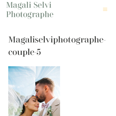
Magali Selvi
Aller
au
Photographe
contenu
Magaliselviphotographe-
couple-5