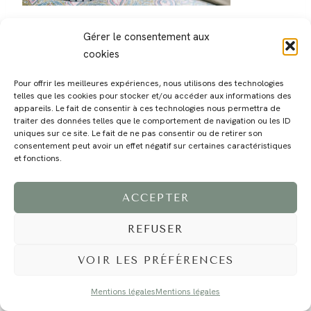
Gérer le consentement aux
cookies
Pour offrir les meilleures expériences, nous utilisons des technologies
telles que les cookies pour stocker et/ou accéder aux informations des
MAGALI
PRESTATIONS
YOGA
VOYAGE
BLOG
CONTACT
appareils. Le fait de consentir à ces technologies nous permettra de
traiter des données telles que le comportement de navigation ou les ID
uniques sur ce site. Le fait de ne pas consentir ou de retirer son
consentement peut avoir un effet négatif sur certaines caractéristiques
et fonctions.
ACCEPTER
REFUSER
©2024 EI Magali Selvi - Photographe Famille et Mariage - Nice - Côte d'Azur -
Mentions Légales
-
Tous droits réservés - Webdesign :
Caroline Liabot
- Hébergement :
Azur Média
VOIR LES PRÉFÉRENCES
Mentions légales
Mentions légales