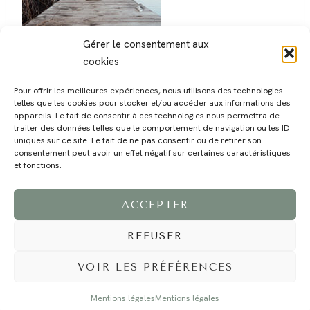
Gérer le consentement aux
cookies
Pour offrir les meilleures expériences, nous utilisons des technologies
telles que les cookies pour stocker et/ou accéder aux informations des
appareils. Le fait de consentir à ces technologies nous permettra de
traiter des données telles que le comportement de navigation ou les ID
uniques sur ce site. Le fait de ne pas consentir ou de retirer son
consentement peut avoir un effet négatif sur certaines caractéristiques
MAGALI
PRESTATIONS
YOGA
VOYAGE
BLOG
CONTACT
et fonctions.
ACCEPTER
REFUSER
VOIR LES PRÉFÉRENCES
Mentions légales
Mentions légales
©2024 EI Magali Selvi - Photographe Famille et Mariage - Nice - Côte d'Azur -
Mentions Légales
-
Tous droits réservés - Webdesign :
Caroline Liabot
- Hébergement :
Azur Média