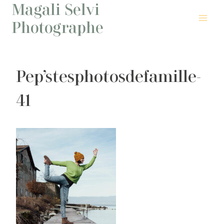
Magali Selvi
Aller
au
Photographe
contenu
Pep’stesphotosdefamille-
41