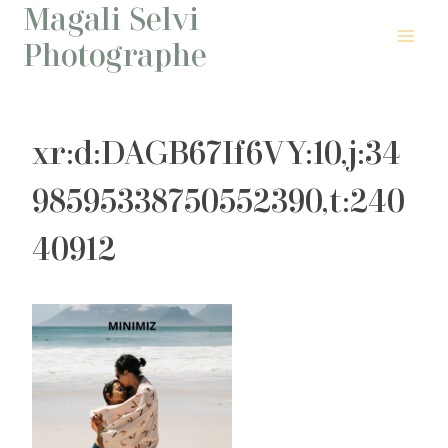
Magali Selvi
Aller
au
Photographe
contenu
xr:d:DAGB67If6VY:10,j:34
98595338750552390,t:240
40912