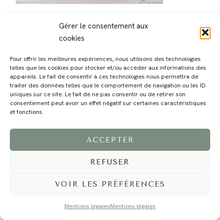
Gérer le consentement aux
cookies
Pour offrir les meilleures expériences, nous utilisons des technologies
telles que les cookies pour stocker et/ou accéder aux informations des
MAGALI
PRESTATIONS
YOGA
VOYAGE
BLOG
CONTACT
appareils. Le fait de consentir à ces technologies nous permettra de
traiter des données telles que le comportement de navigation ou les ID
uniques sur ce site. Le fait de ne pas consentir ou de retirer son
consentement peut avoir un effet négatif sur certaines caractéristiques
et fonctions.
ACCEPTER
REFUSER
©2024 EI Magali Selvi - Photographe Famille et Mariage - Nice - Côte d'Azur -
Mentions Légales
-
Tous droits réservés - Webdesign :
Caroline Liabot
- Hébergement :
Azur Média
VOIR LES PRÉFÉRENCES
Mentions légales
Mentions légales