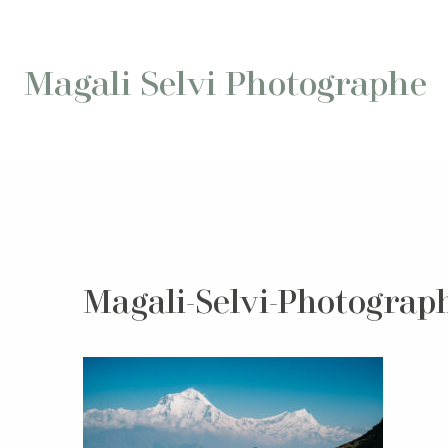
Aller
au
contenu
Magali Selvi Photographe
Magali-Selvi-Photograp