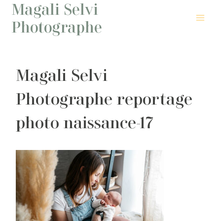
Magali Selvi
Aller
au
Photographe
contenu
Magali Selvi
Photographe reportage
photo naissance-17