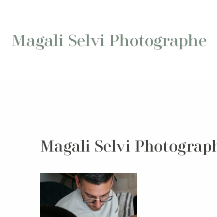
Aller
au
contenu
Magali Selvi Photographe
Magali Selvi Photograph