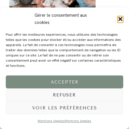
Gérer le consentement aux
cookies
Pour offrir les meilleures expériences, nous utilisons des technologies
telles que les cookies pour stocker et/ou accéder aux informations des
appareils. Le fait de consentir à ces technologies nous permettra de
traiter des données telles que le comportement de navigation ou les ID
MAGALI
PRESTATIONS
YOGA
VOYAGE
BLOG
CONTACT
uniques sur ce site. Le fait de ne pas consentir ou de retirer son
consentement peut avoir un effet négatif sur certaines caractéristiques
et fonctions.
ACCEPTER
REFUSER
VOIR LES PRÉFÉRENCES
©2024 EI Magali Selvi - Photographe Famille et Mariage - Nice - Côte d'Azur -
Mentions Légales
-
Tous droits réservés - Webdesign :
Caroline Liabot
- Hébergement :
Azur Média
Mentions légales
Mentions légales