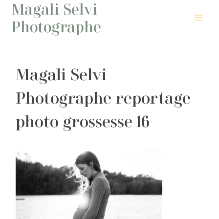
Magali Selvi
Aller
au
Photographe
contenu
Magali Selvi
Photographe reportage
photo grossesse-16