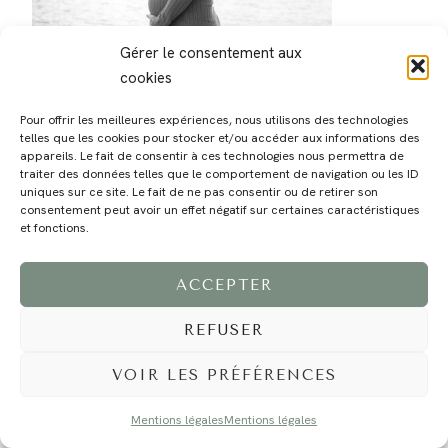
Gérer le consentement aux
cookies
Pour offrir les meilleures expériences, nous utilisons des technologies
telles que les cookies pour stocker et/ou accéder aux informations des
appareils. Le fait de consentir à ces technologies nous permettra de
traiter des données telles que le comportement de navigation ou les ID
MAGALI
PRESTATIONS
YOGA
VOYAGE
BLOG
CONTACT
uniques sur ce site. Le fait de ne pas consentir ou de retirer son
consentement peut avoir un effet négatif sur certaines caractéristiques
et fonctions.
ACCEPTER
REFUSER
VOIR LES PRÉFÉRENCES
©2024 EI Magali Selvi - Photographe Famille et Mariage - Nice - Côte d'Azur -
Mentions Légales
-
Tous droits réservés - Webdesign :
Caroline Liabot
- Hébergement :
Azur Média
Mentions légales
Mentions légales