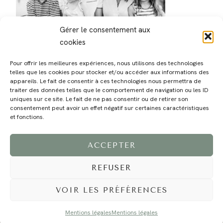
Gérer le consentement aux
cookies
Pour offrir les meilleures expériences, nous utilisons des technologies
telles que les cookies pour stocker et/ou accéder aux informations des
appareils. Le fait de consentir à ces technologies nous permettra de
traiter des données telles que le comportement de navigation ou les ID
uniques sur ce site. Le fait de ne pas consentir ou de retirer son
consentement peut avoir un effet négatif sur certaines caractéristiques
MAGALI
PRESTATIONS
YOGA
VOYAGE
BLOG
CONTACT
et fonctions.
ACCEPTER
REFUSER
VOIR LES PRÉFÉRENCES
Mentions légales
Mentions légales
©2024 EI Magali Selvi - Photographe Famille et Mariage - Nice - Côte d'Azur -
Mentions Légales
-
Tous droits réservés - Webdesign :
Caroline Liabot
- Hébergement :
Azur Média