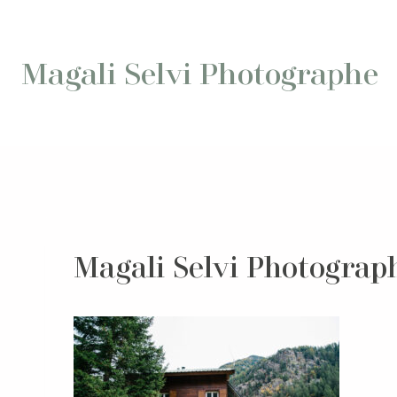
Aller
au
contenu
Magali Selvi Photographe
Magali Selvi Photogra