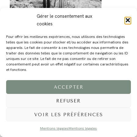
Gérer le consentement aux
cookies
Pour offrir les meilleures expériences, nous utilisons des technologies
telles que les cookies pour stocker et/ou accéder aux informations des
appareils. Le fait de consentir à ces technologies nous permettra de
traiter des données telles que le comportement de navigation ou les ID
MAGALI
PRESTATIONS
YOGA
VOYAGE
BLOG
CONTACT
uniques sur ce site. Le fait de ne pas consentir ou de retirer son
consentement peut avoir un effet négatif sur certaines caractéristiques
et fonctions.
ACCEPTER
REFUSER
VOIR LES PRÉFÉRENCES
©2024 EI Magali Selvi - Photographe Famille et Mariage - Nice - Côte d'Azur -
Mentions Légales
-
Tous droits réservés - Webdesign :
Caroline Liabot
- Hébergement :
Azur Média
Mentions légales
Mentions légales