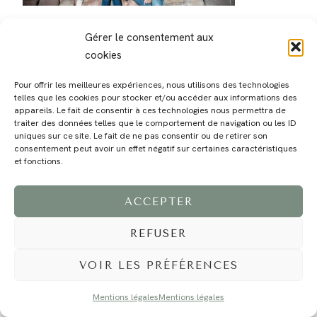
Gérer le consentement aux
cookies
Pour offrir les meilleures expériences, nous utilisons des technologies
telles que les cookies pour stocker et/ou accéder aux informations des
MAGALI
PRESTATIONS
YOGA
VOYAGE
BLOG
CONTACT
appareils. Le fait de consentir à ces technologies nous permettra de
traiter des données telles que le comportement de navigation ou les ID
uniques sur ce site. Le fait de ne pas consentir ou de retirer son
consentement peut avoir un effet négatif sur certaines caractéristiques
et fonctions.
ACCEPTER
REFUSER
©2024 EI Magali Selvi - Photographe Famille et Mariage - Nice - Côte d'Azur -
Mentions Légales
-
Tous droits réservés - Webdesign :
Caroline Liabot
- Hébergement :
Azur Média
VOIR LES PRÉFÉRENCES
Mentions légales
Mentions légales