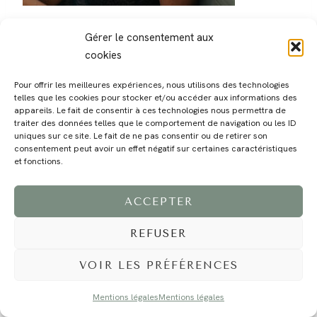
Gérer le consentement aux
cookies
Pour offrir les meilleures expériences, nous utilisons des technologies
telles que les cookies pour stocker et/ou accéder aux informations des
MAGALI
PRESTATIONS
YOGA
VOYAGE
BLOG
CONTACT
appareils. Le fait de consentir à ces technologies nous permettra de
traiter des données telles que le comportement de navigation ou les ID
uniques sur ce site. Le fait de ne pas consentir ou de retirer son
consentement peut avoir un effet négatif sur certaines caractéristiques
et fonctions.
ACCEPTER
REFUSER
©2024 EI Magali Selvi - Photographe Famille et Mariage - Nice - Côte d'Azur -
Mentions Légales
-
Tous droits réservés - Webdesign :
Caroline Liabot
- Hébergement :
Azur Média
VOIR LES PRÉFÉRENCES
Mentions légales
Mentions légales