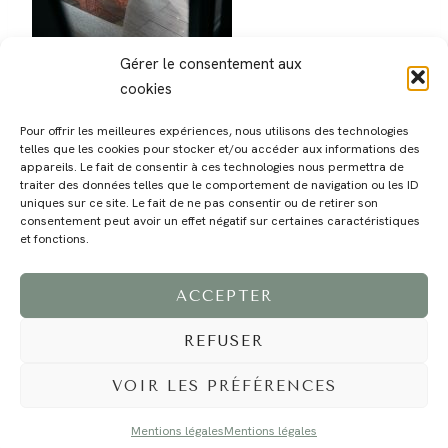
Gérer le consentement aux
cookies
Pour offrir les meilleures expériences, nous utilisons des technologies
telles que les cookies pour stocker et/ou accéder aux informations des
appareils. Le fait de consentir à ces technologies nous permettra de
traiter des données telles que le comportement de navigation ou les ID
uniques sur ce site. Le fait de ne pas consentir ou de retirer son
consentement peut avoir un effet négatif sur certaines caractéristiques
MAGALI
PRESTATIONS
YOGA
VOYAGE
BLOG
CONTACT
et fonctions.
ACCEPTER
REFUSER
VOIR LES PRÉFÉRENCES
Mentions légales
Mentions légales
©2024 EI Magali Selvi - Photographe Famille et Mariage - Nice - Côte d'Azur -
Mentions Légales
-
Tous droits réservés - Webdesign :
Caroline Liabot
- Hébergement :
Azur Média