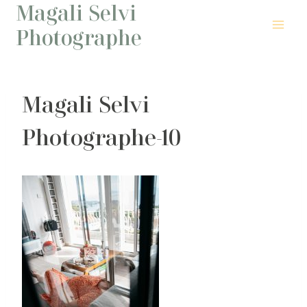
Magali Selvi
Aller
au
Photographe
contenu
Magali Selvi
Photographe-10