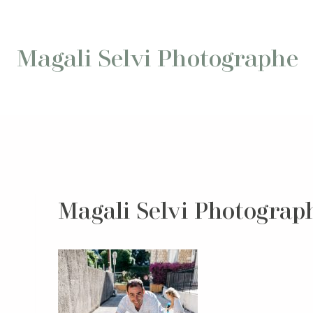
Aller
au
contenu
Magali Selvi Photographe
Magali Selvi Photograph