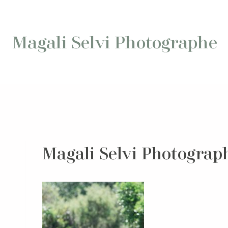
Aller
au
contenu
Magali Selvi Photographe
Magali Selvi Photograp