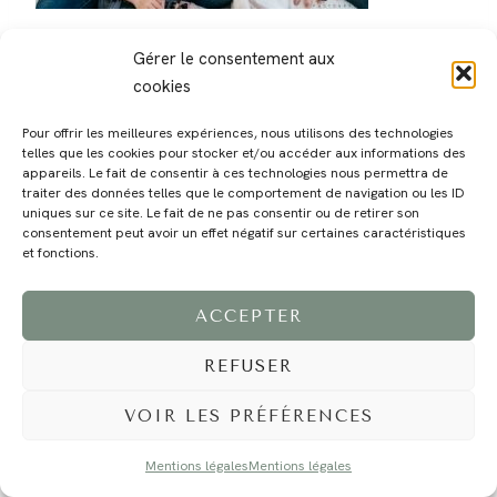
Gérer le consentement aux
cookies
Pour offrir les meilleures expériences, nous utilisons des technologies
telles que les cookies pour stocker et/ou accéder aux informations des
MAGALI
PRESTATIONS
YOGA
VOYAGE
BLOG
CONTACT
appareils. Le fait de consentir à ces technologies nous permettra de
traiter des données telles que le comportement de navigation ou les ID
uniques sur ce site. Le fait de ne pas consentir ou de retirer son
consentement peut avoir un effet négatif sur certaines caractéristiques
et fonctions.
ACCEPTER
REFUSER
©2024 EI Magali Selvi - Photographe Famille et Mariage - Nice - Côte d'Azur -
Mentions Légales
-
Tous droits réservés - Webdesign :
Caroline Liabot
- Hébergement :
Azur Média
VOIR LES PRÉFÉRENCES
Mentions légales
Mentions légales