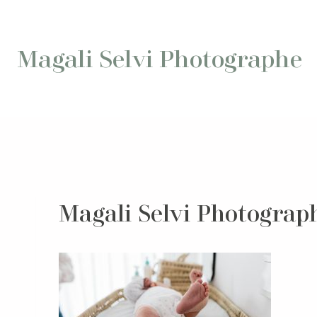
Aller
au
contenu
Magali Selvi Photographe
Magali Selvi Photograp