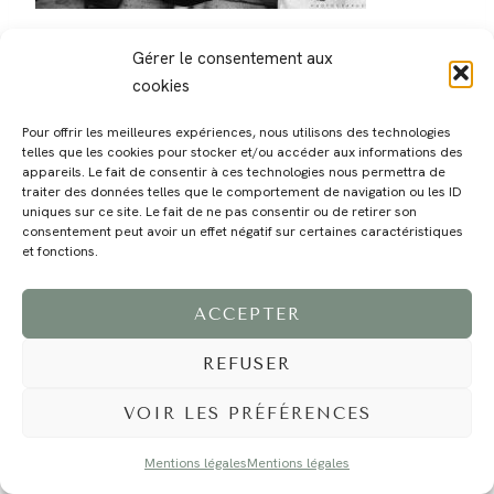
Gérer le consentement aux
cookies
Pour offrir les meilleures expériences, nous utilisons des technologies
telles que les cookies pour stocker et/ou accéder aux informations des
MAGALI
PRESTATIONS
YOGA
VOYAGE
BLOG
CONTACT
appareils. Le fait de consentir à ces technologies nous permettra de
traiter des données telles que le comportement de navigation ou les ID
uniques sur ce site. Le fait de ne pas consentir ou de retirer son
consentement peut avoir un effet négatif sur certaines caractéristiques
et fonctions.
ACCEPTER
REFUSER
©2024 EI Magali Selvi - Photographe Famille et Mariage - Nice - Côte d'Azur -
Mentions Légales
-
Tous droits réservés - Webdesign :
Caroline Liabot
- Hébergement :
Azur Média
VOIR LES PRÉFÉRENCES
Mentions légales
Mentions légales