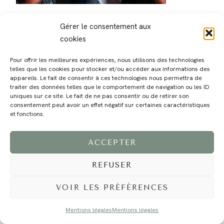
Gérer le consentement aux
cookies
Pour offrir les meilleures expériences, nous utilisons des technologies
telles que les cookies pour stocker et/ou accéder aux informations des
MAGALI
PRESTATIONS
YOGA
VOYAGE
BLOG
CONTACT
appareils. Le fait de consentir à ces technologies nous permettra de
traiter des données telles que le comportement de navigation ou les ID
uniques sur ce site. Le fait de ne pas consentir ou de retirer son
consentement peut avoir un effet négatif sur certaines caractéristiques
et fonctions.
ACCEPTER
REFUSER
©2024 EI Magali Selvi - Photographe Famille et Mariage - Nice - Côte d'Azur -
Mentions Légales
-
Tous droits réservés - Webdesign :
Caroline Liabot
- Hébergement :
Azur Média
VOIR LES PRÉFÉRENCES
Mentions légales
Mentions légales