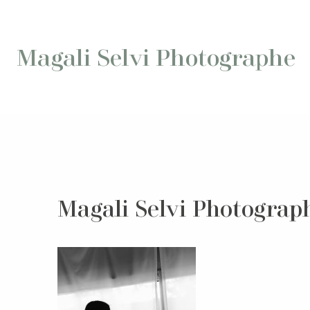
Aller
au
contenu
Magali Selvi Photographe
Magali Selvi Photograp