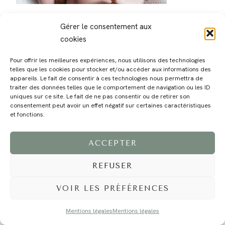
Gérer le consentement aux
cookies
Pour offrir les meilleures expériences, nous utilisons des technologies
telles que les cookies pour stocker et/ou accéder aux informations des
MAGALI
PRESTATIONS
YOGA
VOYAGE
BLOG
CONTACT
appareils. Le fait de consentir à ces technologies nous permettra de
traiter des données telles que le comportement de navigation ou les ID
uniques sur ce site. Le fait de ne pas consentir ou de retirer son
consentement peut avoir un effet négatif sur certaines caractéristiques
et fonctions.
ACCEPTER
REFUSER
©2024 EI Magali Selvi - Photographe Famille et Mariage - Nice - Côte d'Azur -
Mentions Légales
-
Tous droits réservés - Webdesign :
Caroline Liabot
- Hébergement :
Azur Média
VOIR LES PRÉFÉRENCES
Mentions légales
Mentions légales