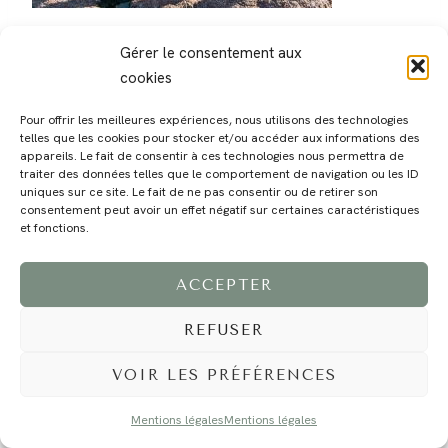
Gérer le consentement aux
cookies
Pour offrir les meilleures expériences, nous utilisons des technologies
telles que les cookies pour stocker et/ou accéder aux informations des
MAGALI
PRESTATIONS
YOGA
VOYAGE
BLOG
CONTACT
appareils. Le fait de consentir à ces technologies nous permettra de
traiter des données telles que le comportement de navigation ou les ID
uniques sur ce site. Le fait de ne pas consentir ou de retirer son
consentement peut avoir un effet négatif sur certaines caractéristiques
et fonctions.
ACCEPTER
REFUSER
©2024 EI Magali Selvi - Photographe Famille et Mariage - Nice - Côte d'Azur -
Mentions Légales
-
Tous droits réservés - Webdesign :
Caroline Liabot
- Hébergement :
Azur Média
VOIR LES PRÉFÉRENCES
Mentions légales
Mentions légales