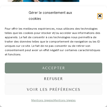
Gérer le consentement aux
cookies
Pour offrir les meilleures expériences, nous utilisons des technologies
telles que les cookies pour stocker et/ou accéder aux informations des
MAGALI
PRESTATIONS
YOGA
VOYAGE
BLOG
CONTACT
appareils. Le fait de consentir à ces technologies nous permettra de
traiter des données telles que le comportement de navigation ou les ID
uniques sur ce site. Le fait de ne pas consentir ou de retirer son
consentement peut avoir un effet négatif sur certaines caractéristiques
et fonctions.
ACCEPTER
REFUSER
©2024 EI Magali Selvi - Photographe Famille et Mariage - Nice - Côte d'Azur -
Mentions Légales
-
Tous droits réservés - Webdesign :
Caroline Liabot
- Hébergement :
Azur Média
VOIR LES PRÉFÉRENCES
Mentions légales
Mentions légales