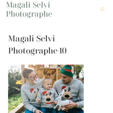
Magali Selvi
Aller
au
Photographe
contenu
Magali Selvi
Photographe-10