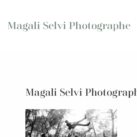
Aller
au
contenu
Magali Selvi Photographe
Magali Selvi Photograp