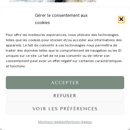
Gérer le consentement aux
cookies
Pour offrir les meilleures expériences, nous utilisons des technologies
telles que les cookies pour stocker et/ou accéder aux informations des
MAGALI
PRESTATIONS
YOGA
VOYAGE
BLOG
CONTACT
appareils. Le fait de consentir à ces technologies nous permettra de
traiter des données telles que le comportement de navigation ou les ID
uniques sur ce site. Le fait de ne pas consentir ou de retirer son
consentement peut avoir un effet négatif sur certaines caractéristiques
et fonctions.
ACCEPTER
REFUSER
©2024 EI Magali Selvi - Photographe Famille et Mariage - Nice - Côte d'Azur -
Mentions Légales
-
Tous droits réservés - Webdesign :
Caroline Liabot
- Hébergement :
Azur Média
VOIR LES PRÉFÉRENCES
Mentions légales
Mentions légales