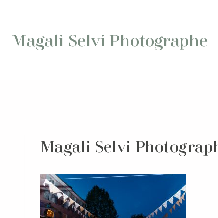
Aller
au
contenu
Magali Selvi Photographe
Magali Selvi Photograp