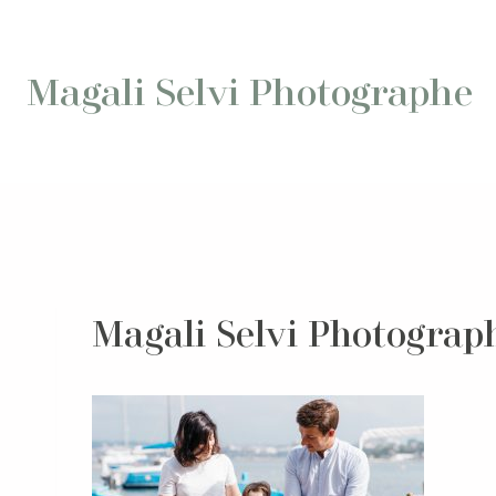
Aller
au
contenu
Magali Selvi Photographe
Magali Selvi Photograph