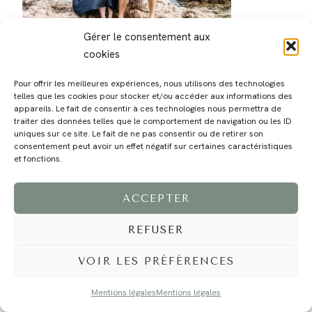
Gérer le consentement aux
cookies
Pour offrir les meilleures expériences, nous utilisons des technologies
telles que les cookies pour stocker et/ou accéder aux informations des
appareils. Le fait de consentir à ces technologies nous permettra de
traiter des données telles que le comportement de navigation ou les ID
MAGALI
PRESTATIONS
YOGA
VOYAGE
BLOG
CONTACT
uniques sur ce site. Le fait de ne pas consentir ou de retirer son
consentement peut avoir un effet négatif sur certaines caractéristiques
et fonctions.
ACCEPTER
REFUSER
VOIR LES PRÉFÉRENCES
©2024 EI Magali Selvi - Photographe Famille et Mariage - Nice - Côte d'Azur -
Mentions Légales
-
Tous droits réservés - Webdesign :
Caroline Liabot
- Hébergement :
Azur Média
Mentions légales
Mentions légales