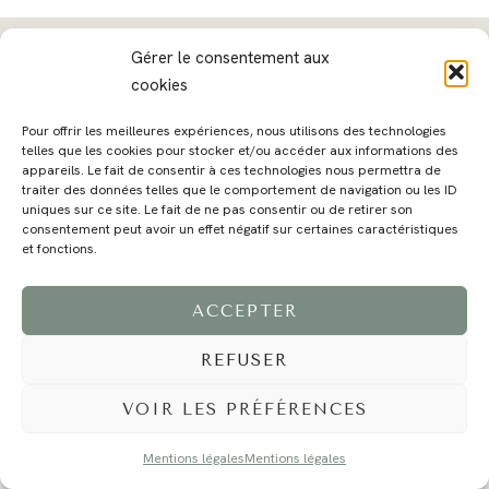
Gérer le consentement aux
cookies
MAGALI
PRESTATIONS
YOGA
VOYAGE
BLOG
CONTACT
Pour offrir les meilleures expériences, nous utilisons des technologies
telles que les cookies pour stocker et/ou accéder aux informations des
appareils. Le fait de consentir à ces technologies nous permettra de
traiter des données telles que le comportement de navigation ou les ID
uniques sur ce site. Le fait de ne pas consentir ou de retirer son
consentement peut avoir un effet négatif sur certaines caractéristiques
et fonctions.
ACCEPTER
©2024 EI Magali Selvi - Photographe Famille et Mariage - Nice - Côte d'Azur -
Mentions Légales
-
Tous droits réservés - Webdesign :
Caroline Liabot
- Hébergement :
Azur Média
REFUSER
VOIR LES PRÉFÉRENCES
Mentions légales
Mentions légales