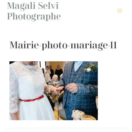
Magali Selvi
Aller
au
Photographe
contenu
Mairie-photo-mariage-11