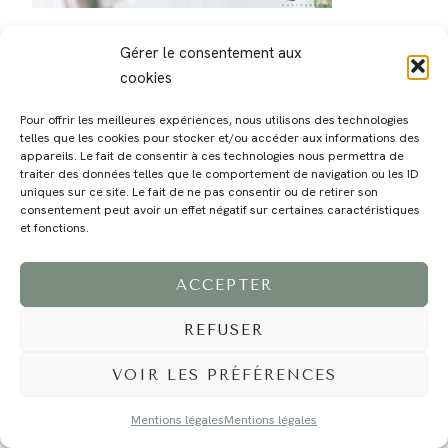
Gérer le consentement aux
cookies
Pour offrir les meilleures expériences, nous utilisons des technologies
telles que les cookies pour stocker et/ou accéder aux informations des
MAGALI
PRESTATIONS
YOGA
VOYAGE
BLOG
CONTACT
appareils. Le fait de consentir à ces technologies nous permettra de
traiter des données telles que le comportement de navigation ou les ID
uniques sur ce site. Le fait de ne pas consentir ou de retirer son
consentement peut avoir un effet négatif sur certaines caractéristiques
et fonctions.
ACCEPTER
REFUSER
©2024 EI Magali Selvi - Photographe Famille et Mariage - Nice - Côte d'Azur -
Mentions Légales
-
Tous droits réservés - Webdesign :
Caroline Liabot
- Hébergement :
Azur Média
VOIR LES PRÉFÉRENCES
Mentions légales
Mentions légales