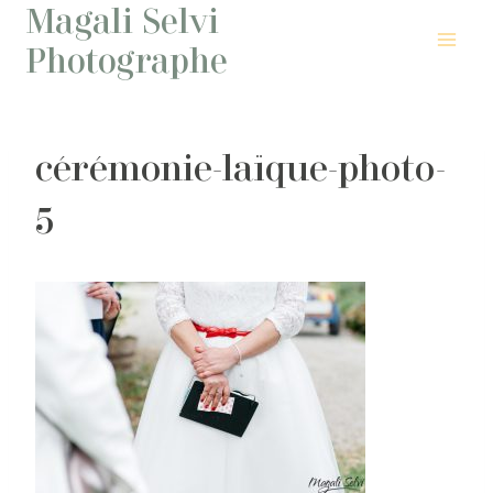
Magali Selvi
Aller
au
Photographe
contenu
cérémonie-laïque-photo-
5