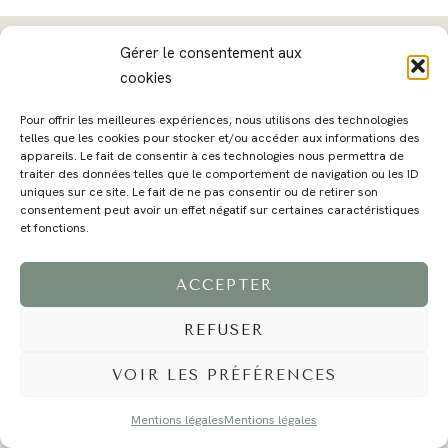
Gérer le consentement aux
cookies
MAGALI
PRESTATIONS
YOGA
VOYAGE
BLOG
CONTACT
Pour offrir les meilleures expériences, nous utilisons des technologies
telles que les cookies pour stocker et/ou accéder aux informations des
appareils. Le fait de consentir à ces technologies nous permettra de
traiter des données telles que le comportement de navigation ou les ID
uniques sur ce site. Le fait de ne pas consentir ou de retirer son
consentement peut avoir un effet négatif sur certaines caractéristiques
et fonctions.
ACCEPTER
©2024 EI Magali Selvi - Photographe Famille et Mariage - Nice - Côte d'Azur -
Mentions Légales
-
Tous droits réservés - Webdesign :
Caroline Liabot
- Hébergement :
Azur Média
REFUSER
VOIR LES PRÉFÉRENCES
Mentions légales
Mentions légales