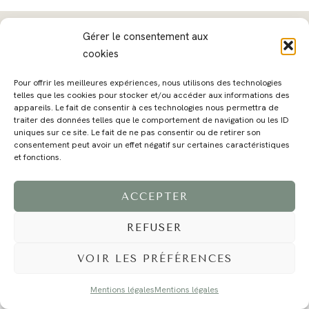
Gérer le consentement aux
cookies
MAGALI
PRESTATIONS
YOGA
VOYAGE
BLOG
CONTACT
Pour offrir les meilleures expériences, nous utilisons des technologies
telles que les cookies pour stocker et/ou accéder aux informations des
appareils. Le fait de consentir à ces technologies nous permettra de
traiter des données telles que le comportement de navigation ou les ID
uniques sur ce site. Le fait de ne pas consentir ou de retirer son
consentement peut avoir un effet négatif sur certaines caractéristiques
et fonctions.
ACCEPTER
©2024 EI Magali Selvi - Photographe Famille et Mariage - Nice - Côte d'Azur -
Mentions Légales
-
Tous droits réservés - Webdesign :
Caroline Liabot
- Hébergement :
Azur Média
REFUSER
VOIR LES PRÉFÉRENCES
Mentions légales
Mentions légales