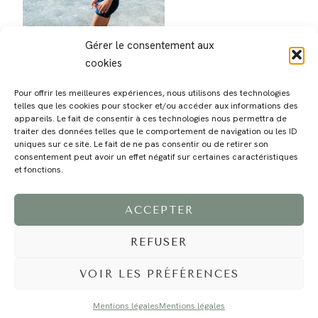
Gérer le consentement aux
cookies
Pour offrir les meilleures expériences, nous utilisons des technologies
telles que les cookies pour stocker et/ou accéder aux informations des
appareils. Le fait de consentir à ces technologies nous permettra de
traiter des données telles que le comportement de navigation ou les ID
uniques sur ce site. Le fait de ne pas consentir ou de retirer son
consentement peut avoir un effet négatif sur certaines caractéristiques
MAGALI
PRESTATIONS
YOGA
VOYAGE
BLOG
CONTACT
et fonctions.
ACCEPTER
REFUSER
VOIR LES PRÉFÉRENCES
Mentions légales
Mentions légales
©2024 EI Magali Selvi - Photographe Famille et Mariage - Nice - Côte d'Azur -
Mentions Légales
-
Tous droits réservés - Webdesign :
Caroline Liabot
- Hébergement :
Azur Média