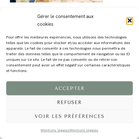
Gérer le consentement aux
cookies
Pour offrir les meilleures expériences, nous utilisons des technologies
telles que les cookies pour stocker et/ou accéder aux informations des
MAGALI
PRESTATIONS
YOGA
VOYAGE
BLOG
CONTACT
appareils. Le fait de consentir à ces technologies nous permettra de
traiter des données telles que le comportement de navigation ou les ID
uniques sur ce site. Le fait de ne pas consentir ou de retirer son
consentement peut avoir un effet négatif sur certaines caractéristiques
et fonctions.
ACCEPTER
REFUSER
©2024 EI Magali Selvi - Photographe Famille et Mariage - Nice - Côte d'Azur -
Mentions Légales
-
Tous droits réservés - Webdesign :
Caroline Liabot
- Hébergement :
Azur Média
VOIR LES PRÉFÉRENCES
Mentions légales
Mentions légales